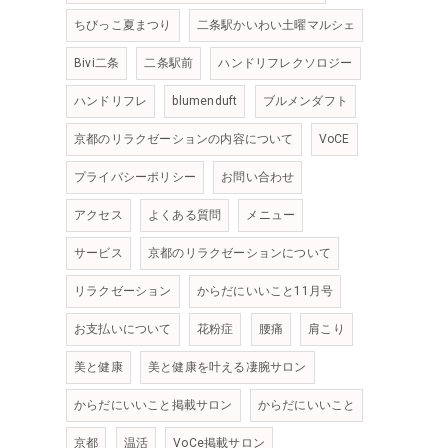
ちびっこ夏まつり
二条駅かいわい土曜マルシェ
Bivi二条
二条駅前
ハンドリフレクソロジー
ハンドリフレ
blumenduft
ブルメンダフト
京都のリラクゼーションの内容について
VoCE
プライバシーポリシー
お問い合わせ
アクセス
よくある質問
メニュー
サービス
京都のリラクゼーションについて
リラクゼーション
からだにいいこと11月号
お支払いについて
花粉症
腰痛
肩こり
美と健康
美と健康を叶える凄腕サロン
からだにいいこと掲載サロン
からだにいいこと
京都
温活
VoCe掲載サロン