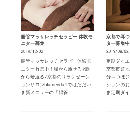
腸管マッサレッチセラピー 体験モ
京都で耳つ
ニター募集
ター募集中
2019/12/02
2019/08/02
腸管マッサレッチセラピー体験モ
定期ダイエ
ニター募集中！腸から痩せる♪腸
京都市営地
から若返る♪京都のリラクゼーシ
分耳つぼジ
ョンサロンblumenduftではただい
ションのお
ま新メニューの「腸管…
ま定期ダイ