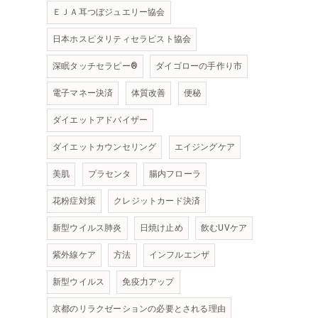
ＥＪＡ耳つぼジュエリー協会
日本ホスピタリティセラピスト協会
深眠タッチセラピー®
ダイゴローの手作り市
電子マネー決済
体質改善
便秘
ダイエットアドバイザー
ダイエットカウンセリング
エイジングケア
美肌
プラセンタ
腸内フローラ
花粉症対策
クレジットカード決済
新型ウイルス肺炎
日焼け止め
飲むUVケア
紫外線ケア
方法
インフルエンザ
新型ウイルス
免疫力アップ
京都のリラクゼーションの必要とされる理由