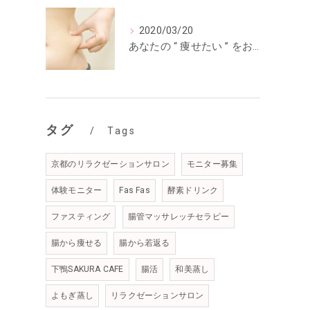
2020/03/20
あなたの “ 痩せたい ” をお手伝い☆
タグ
Tags
京都のリラクゼーションサロン
モニター募集
体験モニター
Fas Fas
酵素ドリンク
ファスティング
腸管マッサレッチセラピー
腸から痩せる
腸から若返る
下鴨SAKURA CAFE
腸活
和美蒸し
よもぎ蒸し
リラクゼーションサロン